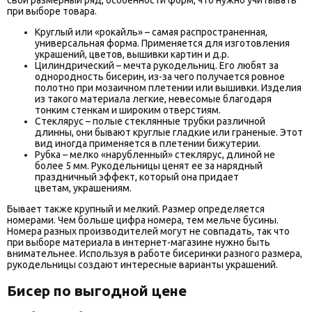
при выборе товара.
Круглый или «рокайль» – самая распространенная,
универсальная форма. Применяется для изготовления
украшений, цветов, вышивки картин и д.р.
Цилиндрический – мечта рукодельниц. Его любят за
однородность бисерин, из-за чего получается ровное
полотно при мозаичном плетении или вышивки. Изделия
из такого материала легкие, невесомые благодаря
тонким стенкам и широким отверстиям.
Стеклярус – полые стеклянные трубки различной
длинны, они бывают круглые гладкие или граненые. Этот
вид иногда применяется в плетении бижутерии.
Рубка – мелко «нарубленный» стеклярус, длиной не
более 5 мм. Рукодельницы ценят ее за нарядный
праздничный эффект, который она придает
цветам, украшениям.
Бывает также крупный и мелкий. Размер определяется
номерами. Чем больше цифра номера, тем мельче бусины.
Номера разных производителей могут не совпадать, так что
при выборе материала в интернет-магазине нужно быть
внимательнее. Используя в работе бисеринки разного размера,
рукодельницы создают интересные варианты украшений.
Бисер по выгодной цене