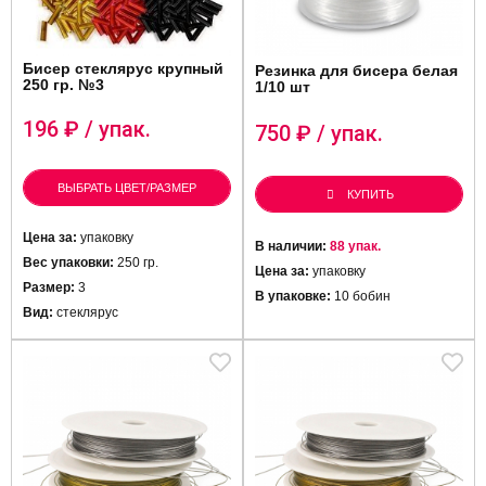
Бисер стеклярус крупный
Резинка для бисера белая
250 гр. №3
1/10 шт
196
₽ / упак.
750
₽ / упак.
ВЫБРАТЬ ЦВЕТ/РАЗМЕР
КУПИТЬ
Цена за:
упаковку
В наличии:
88 упак.
Вес упаковки:
250 гр.
Цена за:
упаковку
Размер:
3
В упаковке:
10 бобин
Вид:
стеклярус