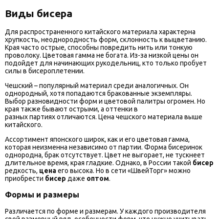
Виды бисера
Для распространенного китайского материала характерна
хрупкость, неоднородность форм, склонность к выцветанию.
Края часто острые, способны повредить нить или тонкую
проволоку. Цветовая гамма не богата. Из-за низкой цены он
подойдет для начинающих рукодельниц, кто только пробует
силы в бисероплетении.
Чешский – популярный материал среди аналогичных. Он
однородный, хотя попадаются бракованные экземпляры.
Выбор разновидности форм и цветовой палитры огромен. Но
края также бывают острыми, а оттенки в
разных партиях отличаются. Цена чешского материала выше
китайского.
Ассортимент японского широк, как и его цветовая гамма,
которая неизменна независимо от партии. Форма бисеринок
однородна, брак отсутствует. Цвет не выгорает, не тускнеет
длительное время, края гладкие. Однако, в России такой
бисер
редкость,
цена
его высока. Но в сети «ШвейТорг» можно
приобрести
бисер
даже
оптом
.
Формы и размеры
Различается по форме и размерам. У каждого производителя
свой размерный ряд, особенности форм, что нужно учитывать