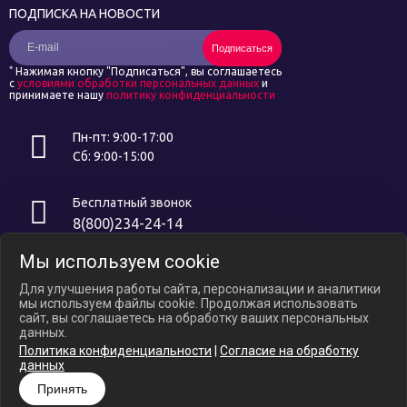
ПОДПИСКА НА НОВОСТИ
Подписаться
*
Нажимая кнопку "Подписаться", вы соглашаетесь
с
условиями обработки персональных данных
и
принимаете нашу
политику конфиденциальности
Пн-пт: 9:00-17:00
Сб: 9:00-15:00
Бесплатный звонок
8(800)234-24-14
Мы используем cookie
Интернет ресурс носит исключительно информационный характер и
не является публичной офертой, определяемой положениями ст.
Для улучшения работы сайта, персонализации и аналитики
437 ГК РФ. В связи с ослаблением курса российского рубля цены на
мы используем файлы cookie. Продолжая использовать
сайте могут варьироваться, уточняйте актуальные цены у
сайт, вы соглашаетесь на обработку ваших персональных
менеджеров по телефону.
данных.
Политика конфиденциальности
|
Согласие на обработку
Политика конфиденциальности
данных
Согласие на обработку Персональных Данных
Принять