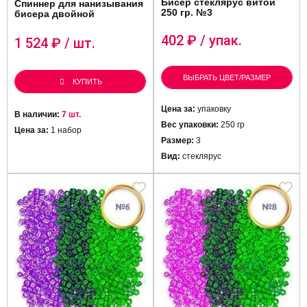
Бисер стеклярус витой
Спиннер для нанизывания
250 гр. №3
бисера двойной
402
₽ / упак.
1 524
₽ / шт.
ВЫБРАТЬ ЦВЕТ/РАЗМЕР
КУПИТЬ
Цена за:
упаковку
В наличии:
7 шт.
Вес упаковки:
250 гр
Цена за:
1 набор
Размер:
3
Вид:
стеклярус