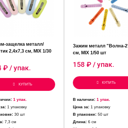
м-защелка металл/
Зажим металл "Волна-2
тик 2,4х7,3 см, MIX 1/30
см, MIX 1/50 шт
158
₽ / упак.
4
₽ / упак.
КУПИТЬ
КУПИТЬ
личии:
1 упак.
В наличии:
1 упак.
 за:
1 упаковку
Цена за:
1 упаковку
аковке:
30 шт
В упаковке:
50 шт
а:
7,3 см
Длина:
6 см