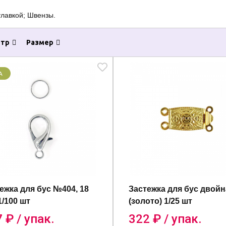
улавкой; Швензы.
тр
Размер
ежка для бус №404, 18
Застежка для бус двойн
1/100 шт
(золото) 1/25 шт
7
₽ / упак.
322
₽ / упак.