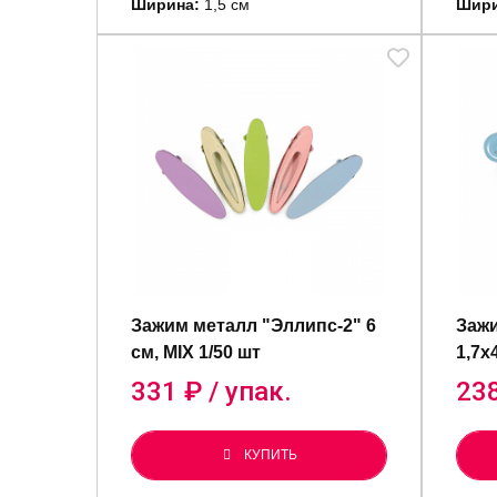
Ширина:
1,5 см
Шири
Зажим металл "Эллипс-2" 6
Зажи
см, MIX 1/50 шт
1,7х
331
₽ / упак.
23
КУПИТЬ