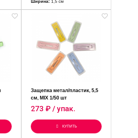
Ширина:
1,5 см
м
Защепка метал/пластик, 5,5
см, MIX 1/50 шт
273
₽ / упак.
КУПИТЬ