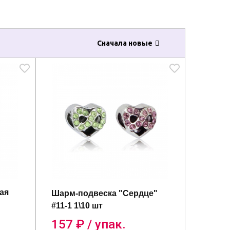
Сначала новые
ая
Шарм-подвеска "Сердце"
#11-1 1\10 шт
157
₽ / упак.