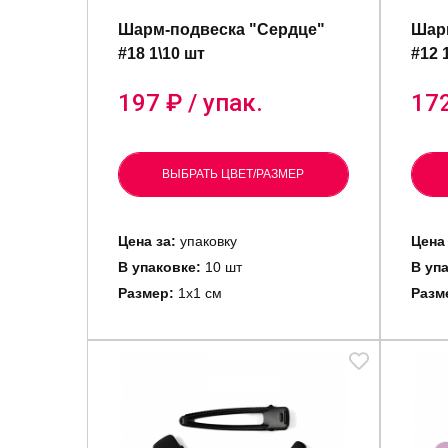
Шарм-подвеска "Сердце"
Шар
#18 1\10 шт
#12 
197
₽ / упак.
17
ВЫБРАТЬ ЦВЕТ/РАЗМЕР
Цена за:
упаковку
Цена
В упаковке:
10 шт
В уп
Размер:
1х1 см
Разм