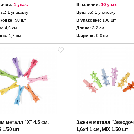
личии:
1 упак.
В наличии:
10 упак.
 за:
1 упаковку
Цена за:
1 упаковку
аковке:
50 шт
В упаковке:
100 шт
а:
4,6 см
Длина:
3,2 см
на:
1,7 см
Ширина:
0,6 см
м металл "X" 4,5 см,
Зажим металл "Звездоч
2 1/50 шт
1,6х4,1 см, MIX 1/50 шт