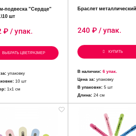
Браслет металлически
м-подвеска "Сердце"
1\10 шт
240
₽ / упак.
2
₽ / упак.
КУПИТЬ
ВЫБРАТЬ ЦВЕТ/РАЗМЕР
В наличии:
6 упак.
 за:
упаковку
Цена за:
упаковку
аковке:
10 шт
В упаковке:
5 шт
ер:
1х1 см
Длина:
24 см