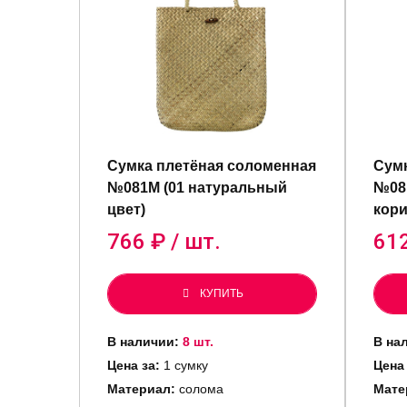
Сумка плетёная соломенная
Сумк
№081M (01 натуральный
№081
цвет)
кор
766
₽ / шт.
61
КУПИТЬ
В наличии:
8 шт.
В на
Цена за:
1 сумку
Цена 
Материал:
солома
Мате