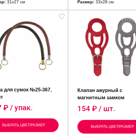
ер:
31х27 см
Размер:
33х28 см
а для сумок №25-367,
Клапан ажурный c
шт
магнитным замком
7
₽ / упак.
154
₽ / шт.
ВЫБРАТЬ ЦВЕТ/РАЗМЕР
ВЫБРАТЬ ЦВЕТ/РАЗМЕР