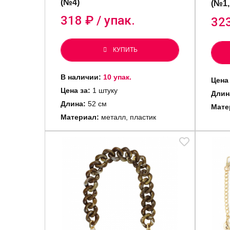
(№4)
(№1,
318
₽ / упак.
32
КУПИТЬ
В наличии:
10 упак.
Цена 
Цена за:
1 штуку
Длин
Длина:
52 см
Мате
Материал:
металл, пластик