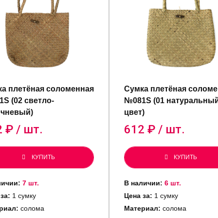
а плетёная соломенная
Сумка плетёная солом
S (02 светло-
№081S (01 натуральны
ичневый)
цвет)
2
₽ / шт.
612
₽ / шт.
КУПИТЬ
КУПИТЬ
личии:
7 шт.
В наличии:
6 шт.
за:
1 сумку
Цена за:
1 сумку
риал:
солома
Материал:
солома