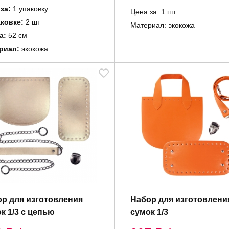
за:
1 упаковку
Цена за: 1 шт
аковке:
2 шт
Материал: экокожа
а:
52 см
риал:
экокожа
р для изготовления
Набор для изготовлени
к 1/3 c цепью
сумок 1/3