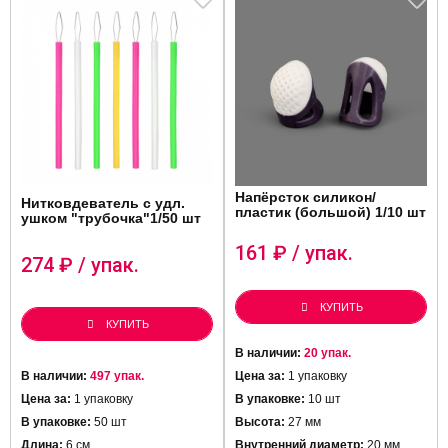
Напёрсток силикон/
Нитковдеватель с удл.
пластик (большой) 1/10 шт
ушком "трубочка"1/50 шт
161
₽ / упак.
274
₽ / упак.
КУПИТЬ
КУПИТЬ
В наличии:
20 упак.
В наличии:
497 упак.
Цена за:
1 упаковку
Цена за:
1 упаковку
В упаковке:
10 шт
В упаковке:
50 шт
Высота:
27 мм
Длина:
6 см
Внутренний диаметр:
20 мм