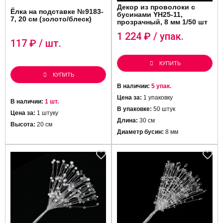
Декор из проволоки с
Ёлка на подставке №9183-
бусинами YH25-11,
7, 20 см (золото/блеск)
прозрачный, 8 мм 1/50 шт
1 224
₽ / упак.
117
₽ / шт.
КУПИТЬ
КУПИТЬ
В наличии:
5 упак.
Цена за:
1 упаковку
В наличии:
1 шт.
В упаковке:
50 штук
Цена за:
1 штуку
Длина:
30 см
Высота:
20 см
Диаметр бусин:
8 мм