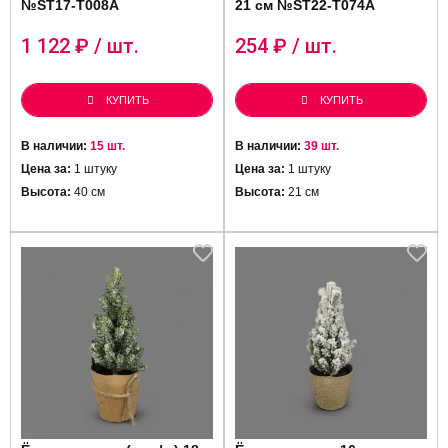
№ST17-T008A
21 см №ST22-T074A
1 122
₽ / шт.
254
₽ / шт.
КУПИТЬ
КУПИТЬ
В наличии:
15 шт.
В наличии:
39 шт.
Цена за:
1 штуку
Цена за:
1 штуку
Высота:
40 см
Высота:
21 см