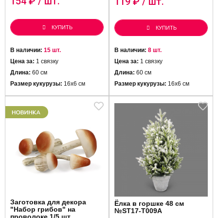
154
₽ / шт.
119
₽ / шт.
КУПИТЬ
КУПИТЬ
В наличии:
15 шт.
В наличии:
8 шт.
Цена за:
1 связку
Цена за:
1 связку
Длина:
60 см
Длина:
60 см
Размер кукурузы:
16х6 см
Размер кукурузы:
16х6 см
Заготовка для декора
Ёлка в горшке 48 см
"Набор грибов" на
№ST17-T009A
проволоке 1/5 шт