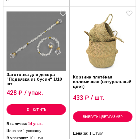
Заготовка для декора
Корзина плетёная
"Подвязка из бусин" 1/10
соломенная (натуральный
шт
цвет)
428
₽ / упак.
433
₽ / шт.
КУПИТЬ
ВЫБРАТЬ ЦВЕТ/РАЗМЕР
В наличии:
14 упак.
Цена за:
1 упаковку
Цена за:
1 штуку
В упаковке:
10 штук