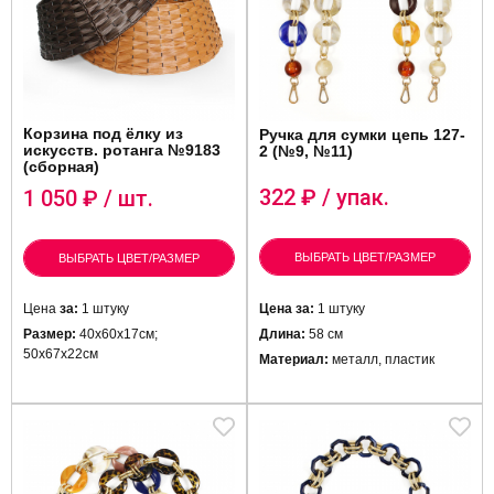
Корзина под ёлку из
Ручка для сумки цепь 127-
искусств. ротанга №9183
2 (№9, №11)
(сборная)
322
₽ / упак.
1 050
₽ / шт.
ВЫБРАТЬ ЦВЕТ/РАЗМЕР
ВЫБРАТЬ ЦВЕТ/РАЗМЕР
Цена
за:
1 штуку
Цена за:
1 штуку
Размер:
40х60х17см;
Длина:
58 см
50х67х22см
Материал:
металл, пластик