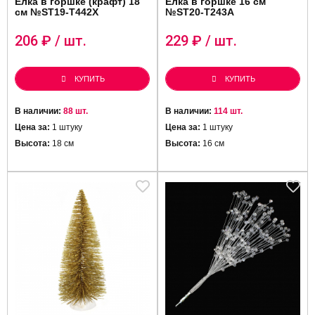
Ёлка в горшке (крафт) 18
Ёлка в горшке 16 см
см №ST19-T442X
№ST20-T243A
206
₽ / шт.
229
₽ / шт.
КУПИТЬ
КУПИТЬ
В наличии:
88 шт.
В наличии:
114 шт.
Цена за:
1 штуку
Цена за:
1 штуку
Высота:
18 см
Высота:
16 см