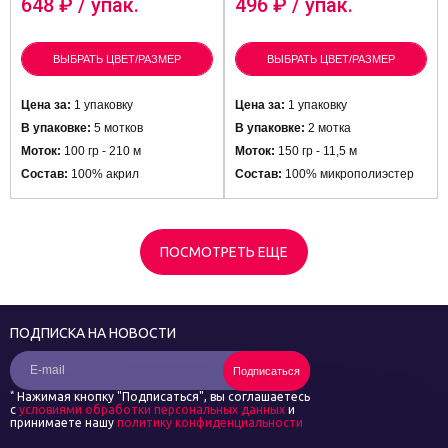
648
₽ / упак.
496
₽ / упак.
ВЫБРАТЬ ЦВЕТ/РАЗМЕР
ВЫБРАТЬ ЦВЕТ/РАЗМЕР
Цена за:
1 упаковку
Цена за:
1 упаковку
В упаковке:
5 мотков
В упаковке:
2 мотка
Моток:
100 гр - 210 м
Моток:
150 гр - 11,5 м
Состав:
100% акрил
Состав:
100% микрополиэстер
ПОСМОТРЕТЬ ЕЩЕ
ПОДПИСКА НА НОВОСТИ
Подписаться
*
Нажимая кнопку "Подписаться", вы соглашаетесь
с
условиями обработки персональных данных
и
принимаете нашу
политику конфиденциальности