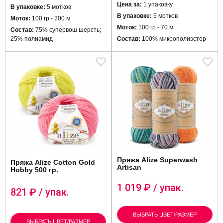
Цена за:
1 упаковку
В упаковке:
5 мотков
В упаковке:
5 мотков
Моток:
100 гр - 200 м
Моток:
100 гр - 70 м
Состав:
75% супервош шерсть;
25% полиамид
Состав:
100% микрополиэстер
Пряжа Alize Superwash
Пряжа Alize Cotton Gold
Artisan
Hobby 500 гр.
1 019
₽ / упак.
821
₽ / упак.
ВЫБРАТЬ ЦВЕТ/РАЗМЕР
ВЫБРАТЬ ЦВЕТ/РАЗМЕР