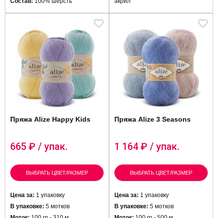
Состав:
100% шерсть
акрил
Пряжа Alize Happy Kids
Пряжа Alize 3 Seasons
665
₽ / упак.
1 164
₽ / упак.
ВЫБРАТЬ ЦВЕТ/РАЗМЕР
ВЫБРАТЬ ЦВЕТ/РАЗМЕР
Цена за:
1 упаковку
Цена за:
1 упаковку
В упаковке:
5 мотков
В упаковке:
5 мотков
Моток:
100 гр - 310 м
Моток:
100 гр - 500 м